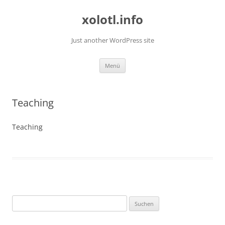
Zum
Inhalt
xolotl.info
springen
Just another WordPress site
Menü
Teaching
Teaching
Suche
nach: