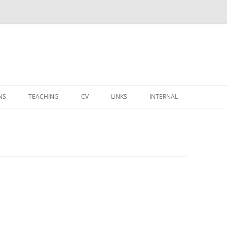
NS
TEACHING
CV
LINKS
INTERNAL
MY CALENDER
MY TASKS
PROJECTS